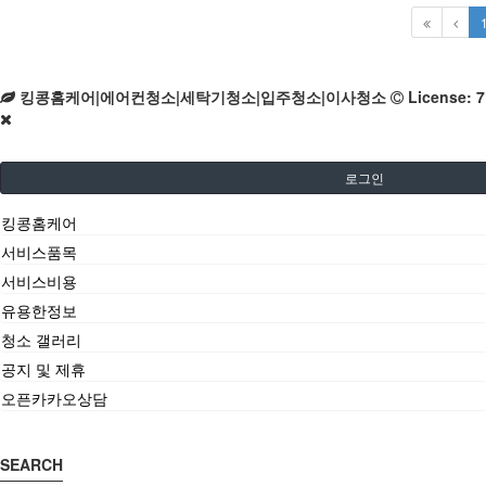
킹콩홈케어|에어컨청소|세탁기청소|입주청소|이사청소
License:
로그인
킹콩홈케어
서비스품목
서비스비용
유용한정보
청소 갤러리
공지 및 제휴
오픈카카오상담
SEARCH