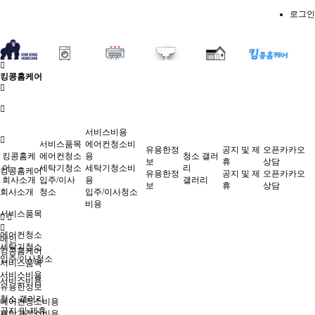
로그인
킹콩홈케어
서비스비용
서비스품목
에어컨청소비
유용한정
공지 및 제
오픈카카오
킹콩홈케
에어컨청소
용
청소 갤러
보
휴
상담
어
세탁기청소
세탁기청소비
리
킹콩홈케어
유용한정
공지 및 제
오픈카카오
회사소개
입주/이사
용
갤러리
보
휴
상담
회사소개
청소
입주/이사청소
비용
서비스품목
에어컨청소
메인
세탁기청소
킹콩홈케어
입주/이사청소
서비스품목
서비스비용
서비스비용
유용한정보
청소 갤러리
에어컨청소비용
공지 및 제휴
세탁기청소비용