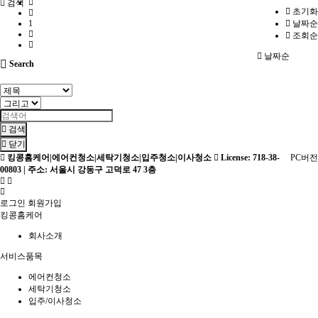
검색
초기화
1
날짜순
조회순
날짜순
Search
검색
닫기
킹콩홈케어|에어컨청소|세탁기청소|입주청소|이사청소
License: 718-38-
PC버전
00803 | 주소: 서울시 강동구 고덕로 47 3층
로그인
회원가입
킹콩홈케어
회사소개
서비스품목
에어컨청소
세탁기청소
입주/이사청소